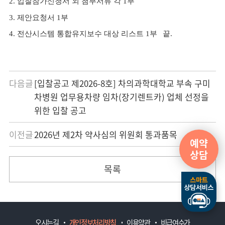
2. 입찰참가신청서 외 첨부서류 각 1부
3. 제안요청서 1부
4. 전산시스템 통합유지보수 대상 리스트 1부
?
끝.
다음글
[입찰공고 제2026-8호] 차의과학대학교 부속 구미
차병원 업무용차량 임차(장기렌트카) 업체 선정을
위한 입찰 공고
이전글
2026년 제2차 약사심의 위원회 통과품목
예약
상담
목록
오시는길
개인정보처리방침
이용약관
비급여수가