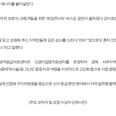
찬 에너지를 불어넣었다
.
환우와 보호자
,
내원객들을 위한
‘
희망콘서트
’
버스킹 공연이 펼쳐졌다
.
감미로운
 믿고 성원해 주신 지역민들께 깊은 감사를 드린다
.
”
라며
“
앞으로도 환자 안
다
.
”
라고 말했다
.
권역응급의료센터와 신생아집중치료센터를 운영하며 경북 서부지
션
(
중재적시술
)
등 고난도 중증 치료 역량을 지속적으로 고도화 함으로 거점 병
에 선정돼 구미차병원을 중심으로 소아
·
응급
·
분만 분야에서 지역 밀착형 협력
[
주요 보직자 및 표창 수상자 단체사진
]