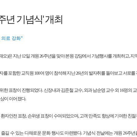
26주년 기념식' 개최
심 의료 강화
"
재오
)
은 지난
12
일 개원
26
주년을 맞아 본원 강당에서 기념행사를 개최하고
,
지역
자를 포함한 교직원
100
여 명이 참석해 지난
26
년의 발자취를 돌아보고 서로를
 위한 표창이 진행되었다
.
신장내과 김준철 교수
,
외과 남순영 교수 외
16
명의 
시상이 이어졌다
.
 환자안전 표창
,
손위생 표창이 수여되었으며
,
고객 만족도 향상에 기여한 친절
즐길 수 있는 다채로운 문화 행사도 마련됐다
.
기념식 전날에는 개원
26
주년