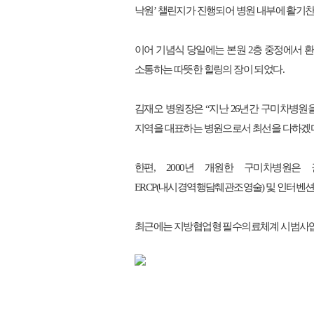
낙원
’
챌린지가 진행되어 병원 내부에 활기
이어 기념식 당일에는 본원
2
층 중정에서 
소통하는 따뜻한 힐링의 장이 되었다
.
김재오 병원장은
“
지난
26
년간 구미차병원을
지역을 대표하는 병원으로서 최선을 다하겠
한편
, 2000
년 개원한 구미차병원은 
ERCP(
내시경역행담췌관조영술
)
및 인터벤
최근에는 지방협업형 필수의료체계 시범사업