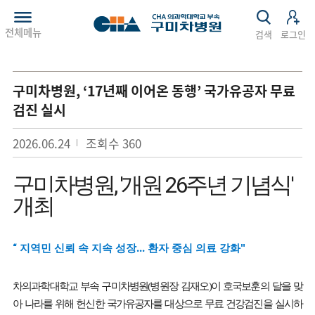
전체메뉴
검색
로그인
구미차병원, ‘17년째 이어온 동행’ 국가유공자 무료
검진 실시
2026.06.24
조회수
360
구미차병원
, '개원 26주년 기념식'
개최
지역민 신뢰 속 지속 성장... 환자 중심 의료 강화
"
“
차의과학대학교 부속 구미차병원
(
병원장 김재오
)이 호국보훈의 달을 맞
아 나라를 위해 헌신한 국가유공자를 대상으로 무료 건강검진을 실시하