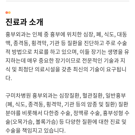
신경과
진료과 소개
외과
흉부외과는 인체 중 흉부에 위치한 심장, 폐, 식도, 대동
정형외과
맥, 종격동, 횡격막, 기관 등 질환을 진단하고 주로 수술
적 방법으로 치료를 하고 있으며, 이들 장기는 생명을 유
신경외과
지하는데 매우 중요한 장기이므로 전문적인 기술과 지
식 및 최첨단 의료시설을 갖춘 최신의 기술이 요구됩니
흉부외과
다.
성형외과
구미차병원 흉부외과는 심장질환, 혈관질환, 일반흉부
(폐, 식도, 종격동, 횡격막, 기관 등의 암종 및 질환) 질환
산부인과
분야를 비롯해서 다한증 수술, 정맥류 수술, 흉부성형 수
소아청소년과
술(오목가슴, 볼록가슴) 등 다양한 질환에 대한 진료 및
수술을 책임지고 있습니다.