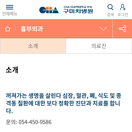
전체메뉴
검색
로그인
흉부외과
소화기내과
소개
의료진
내분비대사내과
소개
심장내과
신장내과
꺼져가는 생명을 살린다
심장, 혈관, 폐, 식도 및 종
격동 질환에 대한
보다 정확한 진단과 치료를 합니
호흡기내과
다.
문의: 054-450-9586
감염 내과