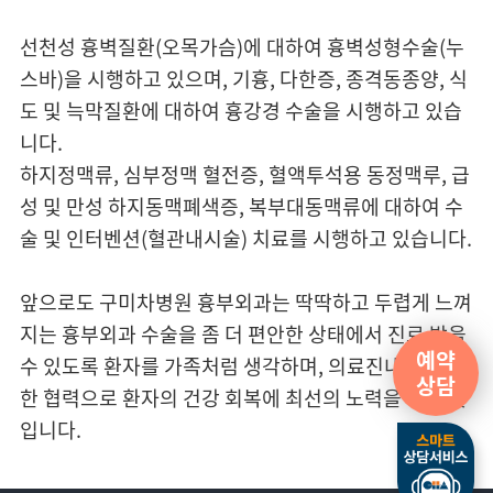
재활의학과
선천성 흉벽질환(오목가슴)에 대하여 흉벽성형수술(누
안과
스바)을 시행하고 있으며, 기흉, 다한증, 종격동종양, 식
도 및 늑막질환에 대하여 흉강경 수술을 시행하고 있습
이비인후과
니다.
하지정맥류, 심부정맥 혈전증, 혈액투석용 동정맥루, 급
비뇨의학과
성 및 만성 하지동맥폐색증, 복부대동맥류에 대하여 수
술 및 인터벤션(혈관내시술) 치료를 시행하고 있습니다.
정신건강의학과
가정의학과
앞으로도 구미차병원 흉부외과는 딱딱하고 두렵게 느껴
지는 흉부외과 수술을 좀 더 편안한 상태에서 진료 받을
치과
예약
수 있도록 환자를 가족처럼 생각하며, 의료진내의 활발
상담
한 협력으로 환자의 건강 회복에 최선의 노력을 다할 것
응급의학과
입니다.
마취통증의학과