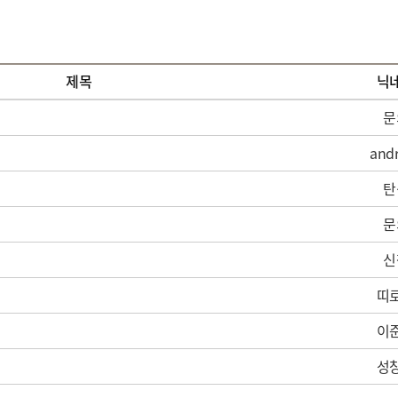
제목
닉
문
and
탄
문
신
띠
이
성