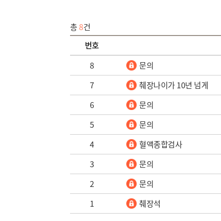
총
8
건
번호
8
문의
7
췌장나이가 10년 넘게
6
문의
5
문의
4
혈액종합검사
3
문의
2
문의
1
췌장석