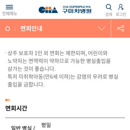
전체메뉴
검색
로그인
면회안내
처음오시는분
상주 보호자 1인 외 면회는 제한되며, 어린이와
찾아오시는길
노약자는 면역력이 약하므로 가능한 병실출입을
삼가는 것이 좋습니다.
주차안내
특히 미취학아동(만6세 이하)는 감염의 우려로 병실
출입을 금합니다.
면회안내
층별안내
면회시간
전화번호안내
평일
일반 병실 /