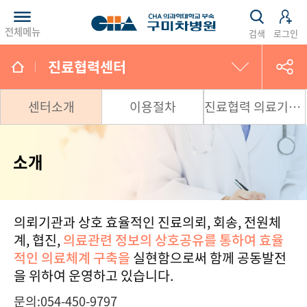
전체메뉴
검색
로그인
진료협력센터
처음진료 상담예약
센터소개
이용절차
진료협력 의료기관 찾기
인터넷예약
소개
방문예약
전화예약
의뢰기관과 상호 효율적인 진료의뢰, 회송, 전원체
계, 협진,
의료관련 정보의 상호공유를 통하여 효율
진료협력센터
적인 의료체계 구축을
실현함으로써 함께 공동발전
을 위하여 운영하고 있습니다.
예약조회/취소
문의:054-450-9797