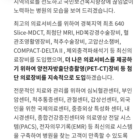
지역의료를 선도하고 국민보건복지향상에 끊임없이
차병원 뉴스룸
노력하는 병원의 모습을 보여 드리겠습니다.
최고의 의료서비스를 위하여 경북지역 최초 640
병원부서
Slice-MDCT, 최첨단 MRI, HD복강경수술장비, 혈
관조영활영장비, 척추수술장비, 고압산소챔버,
COMPACT-DELTAⅡ, 체외충격파쇄석기 등 최신의
료장비를 도입했으며,
더 나은 의료서비스를 제공하
기 위하여 양전자방출단층촬영(PET-CT)장비 등 첨
단 의료장비를 지속적으로 도입
하겠습니다.
전문적인 치료와 관리를 위하여 심뇌혈관센터, 부인
암센터, 척추통증센터, 관절센터, 갑상선센터, 외국
인을 위한 국제의료센터, 중증외상 특성화 센터, 내
시경센터, 종합건강증진센터와 의료영상 전달 시스
템(PACS), 전자의무기록(EMR) 등 최신의료 시스템
을 구축하여 병원을 찾는 고객이 만족할 수 있도록