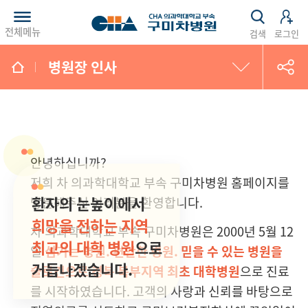
전체메뉴
검색
로그인
병원장 인사
미션·비전·핵심가치
연혁
안녕하십니까?
현황
저희 차 의과학대학교 부속 구미차병원 홈페이지를
환자의 눈높이에서
방문해주신 여러분을 환영합니다.
병원장 인사
희망을 전하는 지역
차 의과학대학교 부속 구미차병원은 2000년 5월 12
최고의 대학 병원
으로
일
섬기는 병원. 편안한 병원. 믿을 수 있는 병원을
HI소개
거듭나겠습니다.
슬로건으로 경북 북부지역 최초 대학병원
으로 진료
글로벌 차병원
를 시작하였습니다. 고객의 사랑과 신뢰를 바탕으로