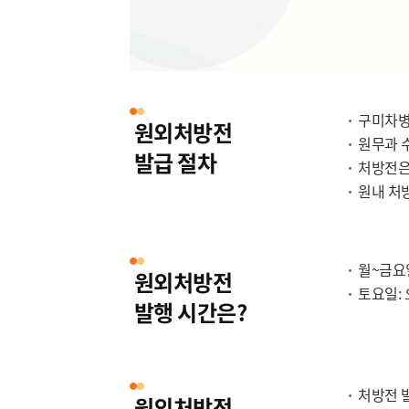
구미차병
원외처방전
원무과 
발급 절차
처방전은
원내 처
월~금요일
원외처방전
토요일: 
발행 시간은?
처방전 
원외처방전