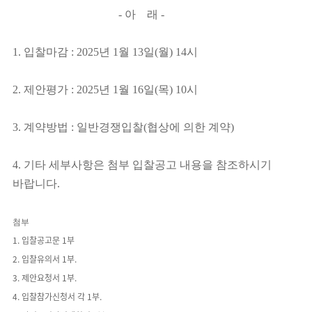
-
아
래
-
1.
입찰마감
: 2025
년
1
월
13일
(
월
) 14
시
2.
제안평가
:
2025년 1월 16일(목) 10시
3.
계약방법
:
일반경쟁입찰
(
협상에 의한 계약
)
4.
기타 세부사항은 첨부 입찰공고 내용을 참조하시기
바랍니다
.
첨부
1.
입찰공고문
1
부
2.
입찰유의서
1
부
.
3.
제안요청서
1
부
.
4.
입찰참가신청서 각
1
부
.