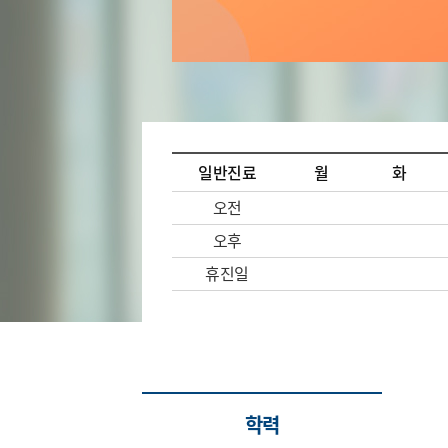
일반진료
월
화
오전
오후
휴진일
학력