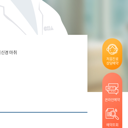
뇌신경 마취
처음진료
상담예약
온라인예약
예약조회