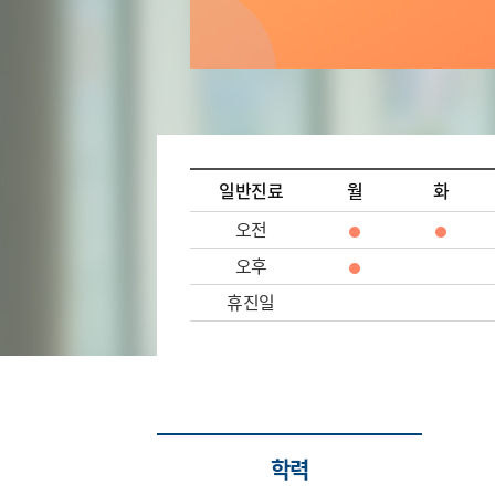
일반진료
월
화
오전
오후
휴진일
학력