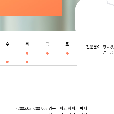
수
목
금
토
전문분야
당뇨병,
골다공증
2003.03~2007.02 경북대학교 의학과 박사