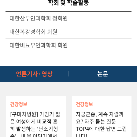
학회 및 학술활동
대한산부인과학회 정회원
대한복강경학회 회원
대한비뇨부인과학회 회원
언론기사·영상
논문
건강정보
건강정보
[구미차병원] 가임기 젊
자궁근종, 계속 자랄까
은 여성에게 비교적 흔
요? 자주 묻는 질문
히 발생하는 '난소기형
TOP4에 대한 답변 드립
종' _내 몸 어딘가에서
니다!