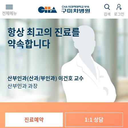
전체메뉴
검색
로그인
항상 최고의 진료를
약속합니다
산부인과(산과/부인과)
이건호
교수
산부인과 과장
진료예약
1:1 상담