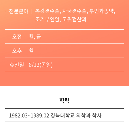
복강경수술, 자궁경수술, 부인과종양,
전문분야
조기부인암, 고위험산과
오전
월, 금
오후
월
휴진일
8/12(종일)
학력
1982.03~1989.02 경북대학교 의학과 학사