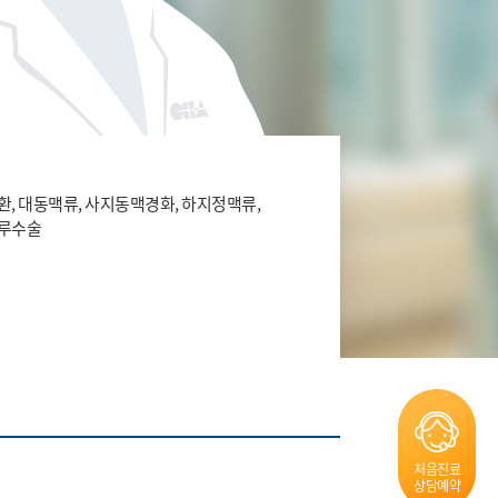
, 대동맥류, 사지동맥경화, 하지정맥류,
루수술
처음진료
상담예약