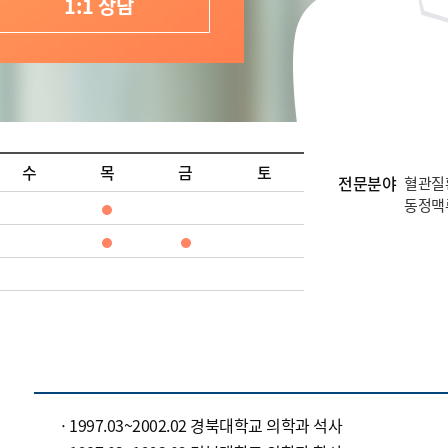
1:1 상담
수
목
금
토
전문분야
혈관질환
동정맥
1997.03~2002.02 경북대학교 의학과 석사