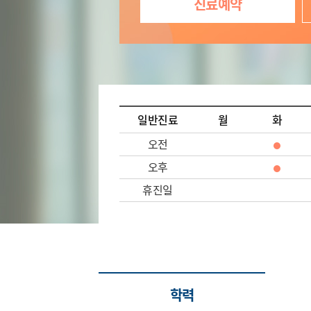
진료예약
일반진료
월
화
오전
오후
휴진일
학력