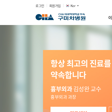
로그인
회원가입
Kor
이
항상 최고의 진료를
약속합니다
흉부외과
김성완 교수
흉부외과 과장