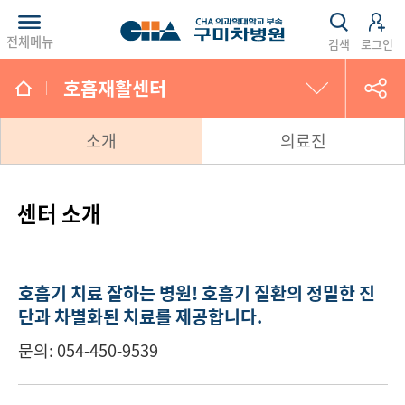
전체메뉴
검색
로그인
호흡재활센터
유방·갑상선센터
소개
의료진
건강증진센터
센터 소개
관절센터
심혈관센터
호흡기 치료 잘하는 병원!
호흡기 질환의 정밀한 진
단과 차별화된 치료를 제공합니다.
권역응급의료센터
문의: 054-450-9539
척추통증센터