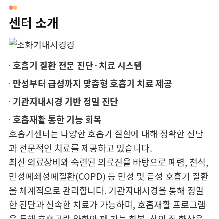
당뇨병센터
센터 소개
만성콩팥병센터
호흡기 질환 전문 진단·치료 시스템
신생아집중치료센터
만성부터 급성까지 맞춤형 호흡기 치료 제공
전립선센터
기관지내시경 기반 정밀 진단
낮병동(재활)
호흡재활 통한 기능 회복
호흡기센터는 다양한 호흡기 질환에 대해 정확한 진단
소화기 치료내시경실
과 전문적인 치료를 제공하고 있습니다.
최신 의료장비와 숙련된 의료진을 바탕으로 폐렴, 천식,
호흡재활센터
만성폐쇄성폐질환(COPD) 등 만성 및 급성 호흡기 질환
을 체계적으로 관리합니다. 기관지내시경을 통해 정밀
한 진단과 신속한 치료가 가능하며, 호흡재활 프로그램
을 통해 호흡곤란 완화와 폐 기능 회복, 삶의 질 향상을