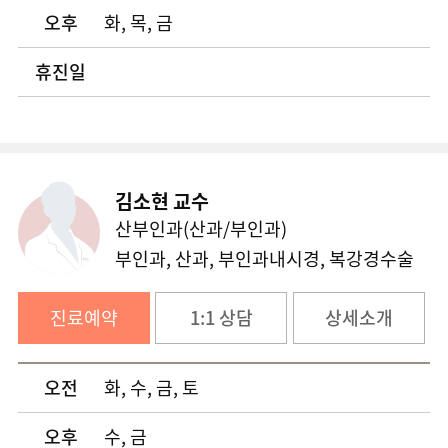
오후
화, 목, 금
요로결석 클리닉
휴진일
전립선 클리닉
요실금·여성배뇨장애 클리닉
공황장애 클리닉
김소현 교수
산부인과(산과/부인과)
임플란트 클리닉
부인과, 산과, 부인과내시경, 복강경수술
장애친화산부인과
진료예약
1:1 상담
상세소개
오전
화, 수, 금, 토
오후
수, 금