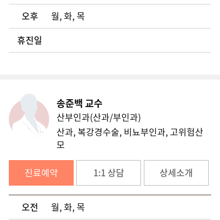
늑막염 클리닉
오후
월, 화, 목
종격동종양 클리닉
휴진일
폐암 클리닉
버거병 클리닉
송준백 교수
미용성형 클리닉
산부인과(산과/부인과)
산과, 복강경수술, 비뇨부인과, 고위험산
고위험임신 클리닉
모
백내장 클리닉
진료예약
1:1 상담
상세소개
안성형 클리닉
오전
월, 화, 목
알레르기비염 클리닉