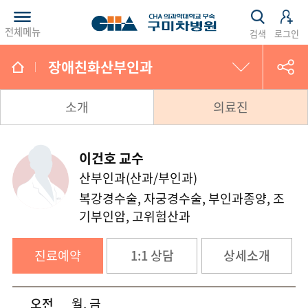
전체메뉴
검색
로그인
장애친화산부인과
비만·대사 클리닉
소개
의료진
조기위암 클리닉
이건호 교수
산부인과(산과/부인과)
간질환 클리닉
복강경수술, 자궁경수술, 부인과종양, 조
기부인암, 고위험산과
고지혈 클리닉
만성기침 클리닉
진료예약
1:1 상담
상세소개
폐결핵 클리닉
오전
월, 금