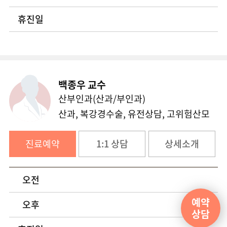
휴진일
백종우 교수
산부인과(산과/부인과)
산과, 복강경수술, 유전상담, 고위험산모
진료예약
1:1 상담
상세소개
오전
예약
오후
상담