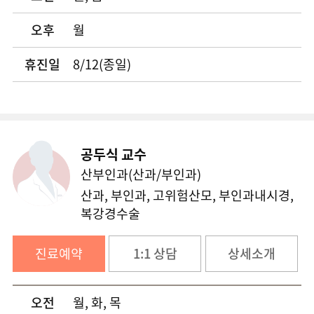
천식 클리닉
오후
월
뇌졸중 클리닉
휴진일
8/12(종일)
탈장 클리닉
고관절 클리닉
공두식 교수
기흉 클리닉
산부인과(산과/부인과)
산과, 부인과, 고위험산모, 부인과내시경,
다한증 클리닉
복강경수술
오목가슴 클리닉
진료예약
1:1 상담
상세소개
하지정맥류 클리닉
오전
월, 화, 목