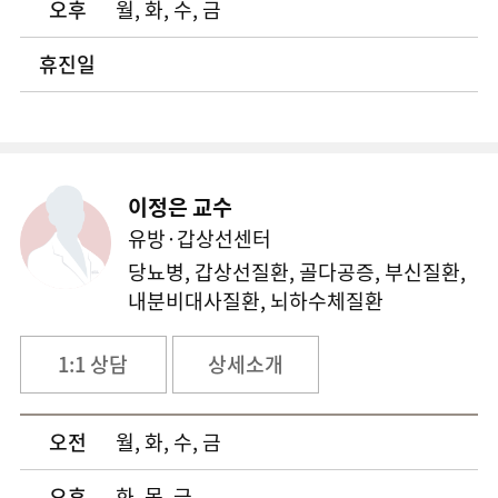
오후
월, 화, 수, 금
휴진일
이정은 교수
유방·갑상선센터
당뇨병, 갑상선질환, 골다공증, 부신질환,
내분비대사질환, 뇌하수체질환
1:1 상담
상세소개
오전
월, 화, 수, 금
오후
화, 목, 금