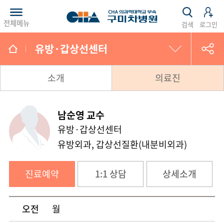
전체메뉴
검색
로그인
유방·갑상선센터
유방·갑상선센터
소개
의료진
건강증진센터
남순영 교수
유방·갑상선센터
관절센터
유방외과, 갑상선질환(내분비외과)
심혈관센터
진료예약
1:1 상담
상세소개
권역응급의료센터
오전
월
척추통증센터