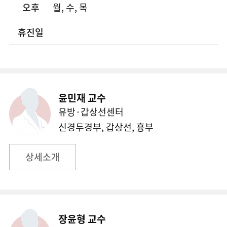
오후
월, 수, 목
휴진일
윤민재 교수
유방·갑상선센터
신경두경부, 갑상선, 흉부
상세소개
장윤형 교수