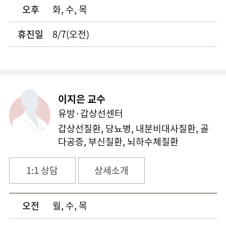
오후
화, 수, 목
당뇨병센터
휴진일
8/7(오전)
만성콩팥병센터
신생아집중치료센터
전립선센터
이지은 교수
유방·갑상선센터
낮병동(재활)
갑상선질환, 당뇨병, 내분비대사질환, 골
다공증, 부신질환, 뇌하수체질환
소화기 치료내시경실
1:1 상담
상세소개
호흡재활센터
오전
월, 수, 목